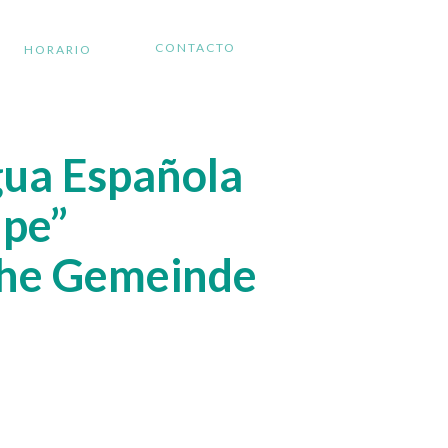
CONTACTO
HORARIO
gua Española
upe”
che Gemeinde