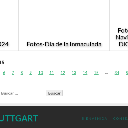
Fot
Navi
024
Fotos-Día de la Inmaculada
DIC
as
6
7
8
9
10
11
12
13
14
15
…
34
S
UTTGART
BIENVENIDA
CONSE