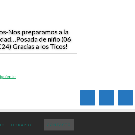
os-Nos preparamos a la
dad…Posada de niño (06
24) Gracias a los Ticos!
iguiente
CONTACTO
JO
HORARIO