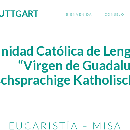
UTTGART
BIENVENIDA
CONSEJO
idad Católica de Len
“Virgen de Guadal
schsprachige Katholis
EUCARISTÍA – MISA