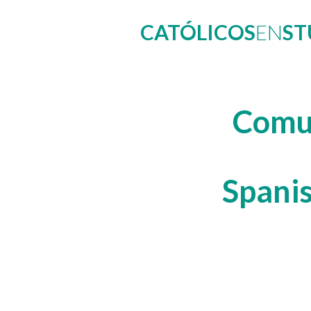
CATÓLICOS
EN
ST
Comun
Spani