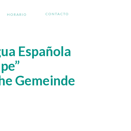
CONTACTO
HORARIO
gua Española
upe”
che Gemeinde