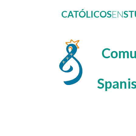
CATÓLICOS
EN
ST
Comun
Spani