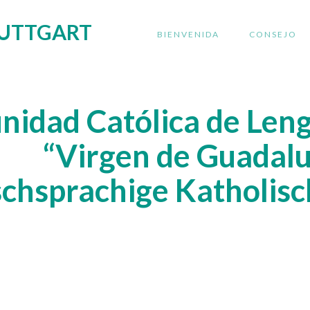
UTTGART
BIENVENIDA
CONSEJO
idad Católica de Len
“Virgen de Guadal
schsprachige Katholis